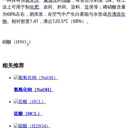
一种具有强
氧化性
、
腐蚀性
的
强酸
，有窒息性刺激气味。在工
业上可用于制
化肥
、农药、炸药、染料、盐类等；稀硝酸含量
68%
为
左右，易挥发，在空气中产生白雾能与水形成
共沸混合
1.41
120.5
68%
物
。相对密度
，
沸点
℃（
）。
硝酸（
HNO
）
3
相关推荐
氢氧化钠（NaOH）
盐酸（HCL）