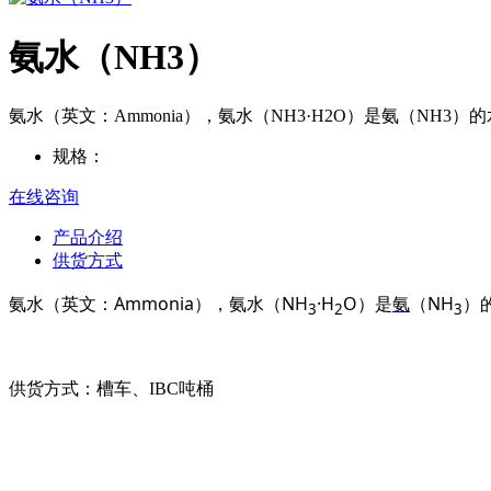
氨水（NH3）
氨水（英文：Ammonia），氨水（NH3·H2O）是氨（N
规格：
在线咨询
产品介绍
供货方式
Ammonia
NH
·H
O
NH
氨水（英文：
），氨水（
）是
氨
（
）
3
2
3
供货方式
：槽车、
IBC吨桶